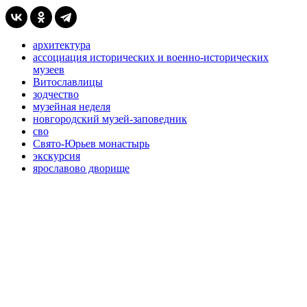
архитектура
ассоциация исторических и военно-исторических
музеев
Витославлицы
зодчество
музейная неделя
новгородский музей-заповедник
сво
Свято-Юрьев монастырь
экскурсия
ярославово дворище