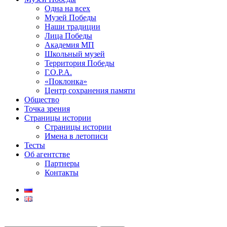
Одна на всех
Музей Победы
Наши традиции
Лица Победы
Академия МП
Школьный музей
Территория Победы
Г.О.Р.А.
«Поклонка»
Центр сохранения памяти
Общество
Точка зрения
Страницы истории
Страницы истории
Имена в летописи
Тесты
Об агентстве
Партнеры
Контакты