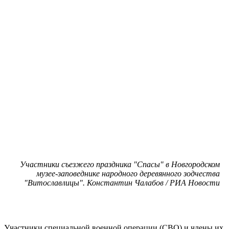
Участники съезжего праздника "Спасы" в Новгородском
музее-заповеднике народного деревянного зодчества
"Витославлицы". Константин Чалабов / РИА Новости
Участники специальной военной операции (СВО) и члены их