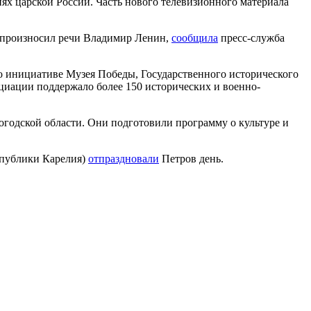
х царской России. Часть нового телевизионного материала
го произносил речи Владимир Ленин,
сообщила
пресс-служба
о инициативе Музея Победы, Государственного исторического
циации поддержало более 150 исторических и военно-
огодской области. Они подготовили программу о культуре и
спублики Карелия)
отпраздновали
Петров день.