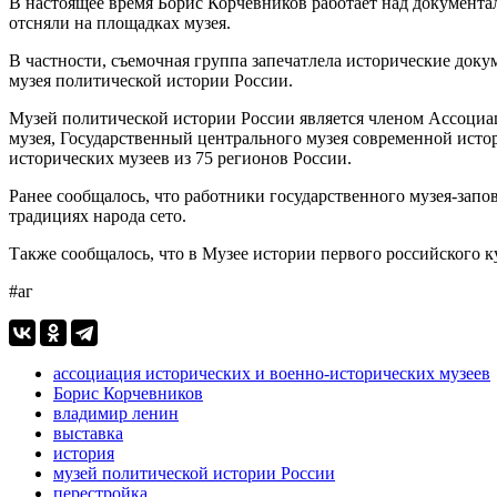
В настоящее время Борис Корчевников работает над документ
отсняли на площадках музея.
В частности, съемочная группа запечатлела исторические док
музея политической истории России.
Музей политической истории России является членом Ассоциац
музея, Государственный центрального музея современной ист
исторических музеев из 75 регионов России.
Ранее сообщалось, что работники государственного музея-зап
традициях народа сето.
Также сообщалось, что в Музее истории первого российского
#аг
ассоциация исторических и военно-исторических музеев
Борис Корчевников
владимир ленин
выставка
история
музей политической истории России
перестройка