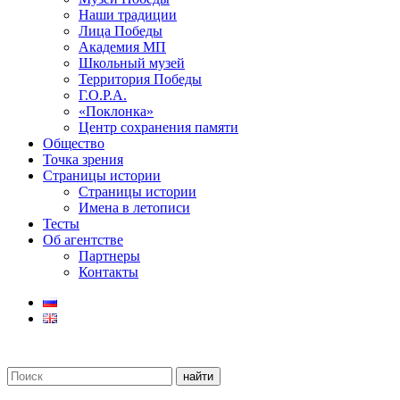
Наши традиции
Лица Победы
Академия МП
Школьный музей
Территория Победы
Г.О.Р.А.
«Поклонка»
Центр сохранения памяти
Общество
Точка зрения
Страницы истории
Страницы истории
Имена в летописи
Тесты
Об агентстве
Партнеры
Контакты