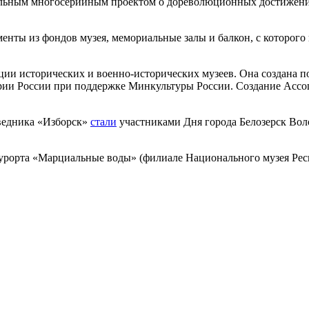
альным многосерийным проектом о дореволюционных достижения
ументы из фондов музея, мемориальные залы и балкон, с которо
ии исторических и военно-исторических музеев. Она создана п
ории России при поддержке Минкультуры России. Создание Ассо
оведника «Изборск»
стали
участниками Дня города Белозерск Вол
 курорта «Марциальные воды» (филиале Национального музея Ре