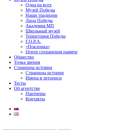
Одна на всех
Музей Победы
Наши традиции
Лица Победы
Академия МП
Школьный музей
Территория Победы
Г.О.Р.А.
«Поклонка»
Центр сохранения памяти
Общество
Точка зрения
Страницы истории
Страницы истории
Имена в летописи
Тесты
Об агентстве
Партнеры
Контакты