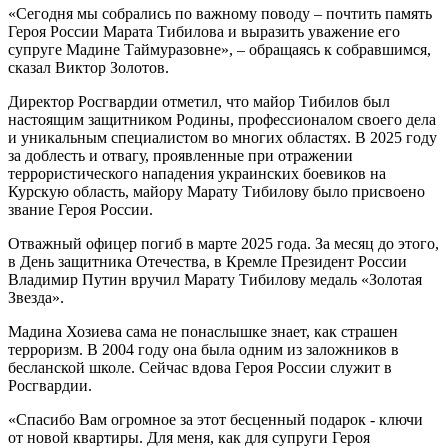
«Сегодня мы собрались по важному поводу – почтить память
Героя России Марата Тибилова и выразить уважение его
супруге Мадине Таймуразовне», – обращаясь к собравшимся,
сказал Виктор Золотов.
Директор Росгвардии отметил, что майор Тибилов был
настоящим защитником Родины, профессионалом своего дела
и уникальным специалистом во многих областях. В 2025 году
за доблесть и отвагу, проявленные при отражении
террористического нападения украинских боевиков на
Курскую область, майору Марату Тибилову было присвоено
звание Героя России.
Отважный офицер погиб в марте 2025 года. За месяц до этого,
в День защитника Отечества, в Кремле Президент России
Владимир Путин вручил Марату Тибилову медаль «Золотая
Звезда».
Мадина Хозиева сама не понаслышке знает, как страшен
терроризм. В 2004 году она была одним из заложников в
бесланской школе. Сейчас вдова Героя России служит в
Росгвардии.
«Спасибо Вам огромное за этот бесценный подарок - ключи
от новой квартиры. Для меня, как для супруги Героя