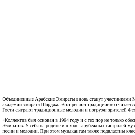
Объединенные Арабские Эмираты вновь станут участниками Ме
академии эмирата Шарджа. Этот регион традиционно считаетс
Гости сыграют традиционные мелодии и погрузят зрителей Фес
«Коллектив был основан в 1994 году и с тех пор не только о
Эмиратов. У себя на родине и в ходе зарубежных гастролей 
песни и мелодии. При этом музыкантам также подвластны кла