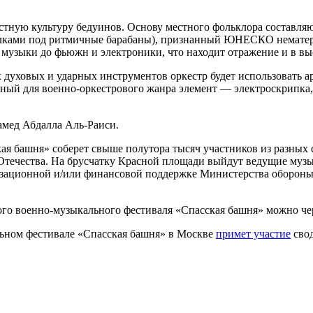
тную культуру бедуинов. Основу местного фольклора составляю
 палками под ритмичные барабаны), признанный ЮНЕСКО немате
 музыки до фьюжн и электроники, что находит отражение и в в
 духовых и ударных инструментов оркестр будет использовать 
ый для военно-оркестрового жанра элемент — электроскрипка,
мед Абдалла Аль-Раиси.
ая башня» соберет свыше полутора тысяч участников из разных с
Отечества. На брусчатку Красной площади выйдут ведущие муз
низационной и/или финансовой поддержке Министерства оборон
о военно-музыкального фестиваля «Спасская башня» можно чере
льном фестивале «Спасская башня» в Москве
примет участие
свод