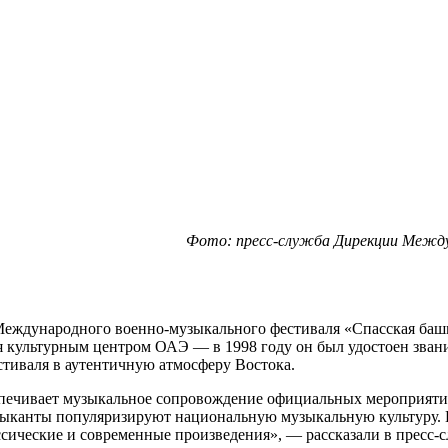
Фото: пресс-служба Дирекции Между
ждународного военно-музыкального фестиваля «Спасская башня
я культурным центром ОАЭ — в 1998 году он был удостоен зва
тиваля в аутентичную атмосферу Востока.
беспечивает музыкальное сопровождение официальных мероприятий
музыканты популяризируют национальную музыкальную культуру
ссические и современные произведения», — рассказали в прес