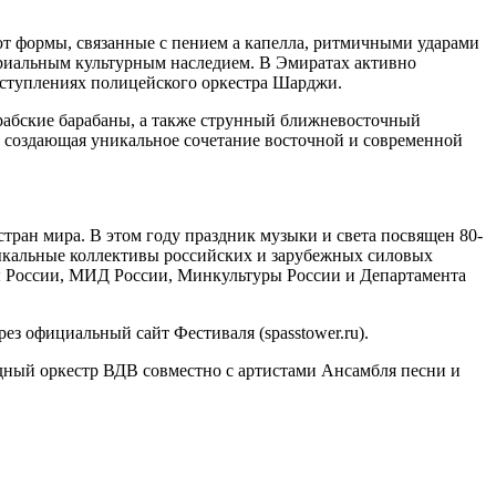
т формы, связанные с пением а капелла, ритмичными ударами
риальным культурным наследием. В Эмиратах активно
ыступлениях полицейского оркестра Шарджи.
арабские барабаны, а также струнный ближневосточный
 создающая уникальное сочетание восточной и современной
тран мира. В этом году праздник музыки и света посвящен 80-
ыкальные коллективы российских и зарубежных силовых
ы России, МИД России, Минкультуры России и Департамента
з официальный сайт Фестиваля (spasstower.ru).
ный оркестр ВДВ совместно с артистами Ансамбля песни и