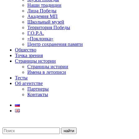
Наши традиции
Лица Победы
Академия МП
Школьный музей
Территория Победы
Г.О.Р.А.
«Поклонка»
Центр сохранения памяти
Общество
Точка зрения
Страницы истории
Страницы истории
Имена в летописи
Тесты
Об агентстве
Партнеры
Контакты