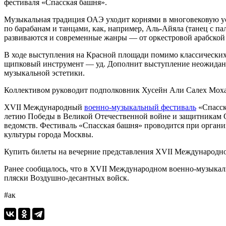
фестиваля «Спасская башня».
Музыкальная традиция ОАЭ уходит корнями в многовековую ус
по барабанам и танцами, как, например, Аль-Айяла (танец с
развиваются и современные жанры — от оркестровой арабской
В ходе выступления на Красной площади помимо классических
щипковый инструмент — уд. Дополнит выступление неожиданн
музыкальной эстетики.
Коллективом руководит подполковник Хусейн Али Салех Моха
XVII Международный
военно-музыкальный фестиваль
«Спасск
летию Победы в Великой Отечественной войне и защитникам 
ведомств. Фестиваль «Спасская башня» проводится при орга
культуры города Москвы.
Купить билеты на вечерние представления XVII Международног
Ранее сообщалось, что в XVII Международном военно-музыка
пляски Воздушно-десантных войск.
#ак