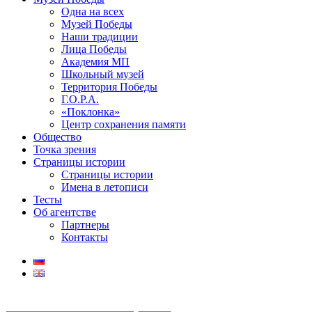
Одна на всех
Музей Победы
Наши традиции
Лица Победы
Академия МП
Школьный музей
Территория Победы
Г.О.Р.А.
«Поклонка»
Центр сохранения памяти
Общество
Точка зрения
Страницы истории
Страницы истории
Имена в летописи
Тесты
Об агентстве
Партнеры
Контакты