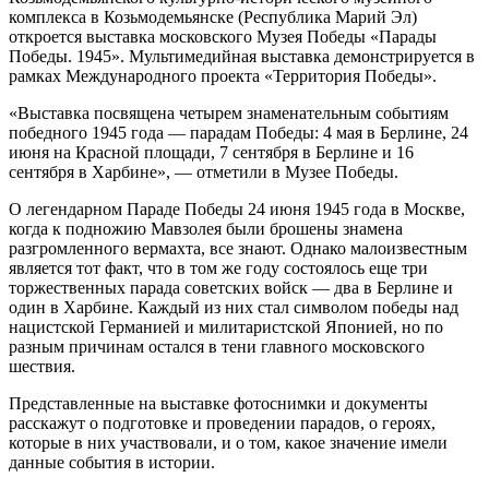
комплекса в Козьмодемьянске (Республика Марий Эл)
откроется выставка московского Музея Победы «Парады
Победы. 1945». Мультимедийная выставка демонстрируется в
рамках Международного проекта «Территория Победы».
«Выставка посвящена четырем знаменательным событиям
победного 1945 года — парадам Победы: 4 мая в Берлине, 24
июня на Красной площади, 7 сентября в Берлине и 16
сентября в Харбине», — отметили в Музее Победы.
О легендарном Параде Победы 24 июня 1945 года в Москве,
когда к подножию Мавзолея были брошены знамена
разгромленного вермахта, все знают. Однако малоизвестным
является тот факт, что в том же году состоялось еще три
торжественных парада советских войск — два в Берлине и
один в Харбине. Каждый из них стал символом победы над
нацистской Германией и милитаристской Японией, но по
разным причинам остался в тени главного московского
шествия.
Представленные на выставке фотоснимки и документы
расскажут о подготовке и проведении парадов, о героях,
которые в них участвовали, и о том, какое значение имели
данные события в истории.