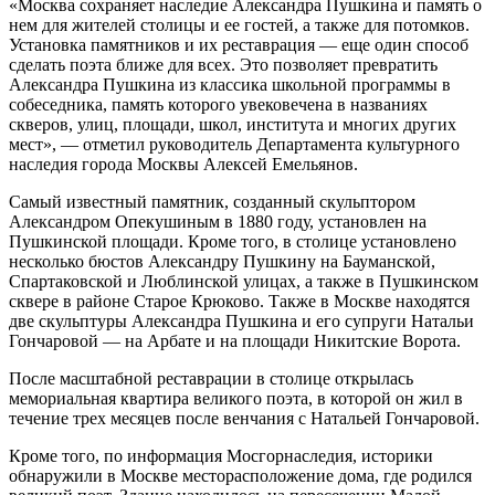
«Москва сохраняет наследие Александра Пушкина и память о
нем для жителей столицы и ее гостей, а также для потомков.
Установка памятников и их реставрация — еще один способ
сделать поэта ближе для всех. Это позволяет превратить
Александра Пушкина из классика школьной программы в
собеседника, память которого увековечена в названиях
скверов, улиц, площади, школ, института и многих других
мест», — отметил руководитель Департамента культурного
наследия города Москвы Алексей Емельянов.
Самый известный памятник, созданный скульптором
Александром Опекушиным в 1880 году, установлен на
Пушкинской площади. Кроме того, в столице установлено
несколько бюстов Александру Пушкину на Бауманской,
Спартаковской и Люблинской улицах, а также в Пушкинском
сквере в районе Старое Крюково. Также в Москве находятся
две скульптуры Александра Пушкина и его супруги Натальи
Гончаровой — на Арбате и на площади Никитские Ворота.
После масштабной реставрации в столице открылась
мемориальная квартира великого поэта, в которой он жил в
течение трех месяцев после венчания с Натальей Гончаровой.
Кроме того, по информация Мосгорнаследия, историки
обнаружили в Москве месторасположение дома, где родился