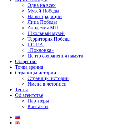
Одна на всех
Музей Победы
Наши традиции
Лица Победы
Академия МП
Школьный музей
Территория Победы
Г.О.Р.А.
«Поклонка»
Центр сохранения памяти
Общество
Точка зрения
Страницы истории
Страницы истории
Имена в летописи
Тесты
Об агентстве
Партнеры
Контакты