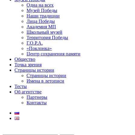
Одна на всех
Музей Победы
Наши традиции
Лица Победы
Академия МП
Школьный музей
Территория Победы
Г.О.Р.А.
«Поклонка»
Центр сохранения памяти
Общество
Точка зрения
Страницы истории
Страницы истории
Имена в летописи
Тесты
Об агентстве
Партнеры
Контакты