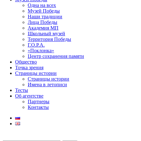
Одна на всех
Музей Победы
Наши традиции
Лица Победы
Академия МП
Школьный музей
Территория Победы
Г.О.Р.А.
«Поклонка»
Центр сохранения памяти
Общество
Точка зрения
Страницы истории
Страницы истории
Имена в летописи
Тесты
Об агентстве
Партнеры
Контакты