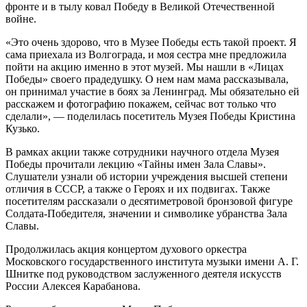
фронте и в тылу ковал Победу в Великой Отечественной
войне.
«Это очень здорово, что в Музее Победы есть такой проект. Я
сама приехала из Волгограда, и моя сестра мне предложила
пойти на акцию именно в этот музей. Мы нашли в «Лицах
Победы» своего прадедушку. О нем нам мама рассказывала,
он принимал участие в боях за Ленинград. Мы обязательно ей
расскажем и фотографию покажем, сейчас вот только что
сделали», — поделилась посетитель Музея Победы Кристина
Кузько.
В рамках акции также сотрудники научного отдела Музея
Победы прочитали лекцию «Тайны имен Зала Славы».
Слушатели узнали об истории учреждения высшей степени
отличия в СССР, а также о Героях и их подвигах. Также
посетителям рассказали о десятиметровой бронзовой фигуре
Солдата-Победителя, значении и символике убранства Зала
Славы.
Продолжилась акция концертом духового оркестра
Московского государственного института музыки имени А. Г.
Шнитке под руководством заслуженного деятеля искусств
России Алексея Карабанова.