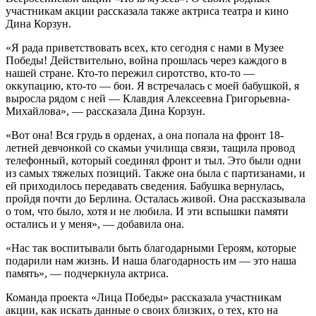
участникам акции рассказала также актриса театра и кино
Дина Корзун.
«Я рада приветствовать всех, кто сегодня с нами в Музее
Победы! Действительно, война прошлась через каждого в
нашей стране. Кто-то пережил сиротство, кто-то —
оккупацию, кто-то — бои. Я встречалась с моей бабушкой, я
выросла рядом с ней — Клавдия Алексеевна Григорьевна-
Михайлова», — рассказала Дина Корзун.
«Вот она! Вся грудь в орденах, а она попала на фронт 18-
летней девчонкой со скамьи училища связи, тащила провод
телефонный, который соединял фронт и тыл. Это были одни
из самых тяжелых позиций. Также она была с партизанами, и
ей приходилось передавать сведения. Бабушка вернулась,
пройдя почти до Берлина. Осталась живой. Она рассказывала
о том, что было, хотя и не любила. И эти вспышки памяти
остались и у меня», — добавила она.
«Нас так воспитывали быть благодарными Героям, которые
подарили нам жизнь. И наша благодарность им — это наша
память», — подчеркнула актриса.
Команда проекта «Лица Победы» рассказала участникам
акции, как искать данные о своих близких, о тех, кто на