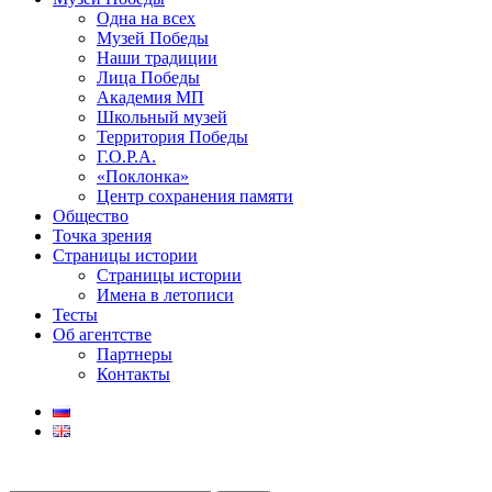
Одна на всех
Музей Победы
Наши традиции
Лица Победы
Академия МП
Школьный музей
Территория Победы
Г.О.Р.А.
«Поклонка»
Центр сохранения памяти
Общество
Точка зрения
Страницы истории
Страницы истории
Имена в летописи
Тесты
Об агентстве
Партнеры
Контакты