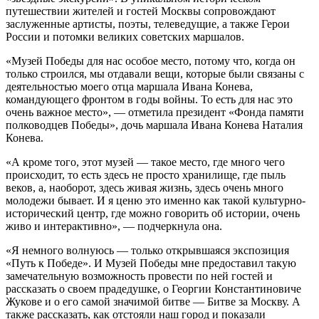
путешествии жителей и гостей Москвы сопровождают
заслуженные артисты, поэты, телеведущие, а также Герои
России и потомки великих советских маршалов.
«Музей Победы для нас особое место, потому что, когда он
только строился, мы отдавали вещи, которые были связаны с
деятельностью моего отца маршала Ивана Конева,
командующего фронтом в годы войны. То есть для нас это
очень важное место», — отметила президент «Фонда памяти
полководцев Победы», дочь маршала Ивана Конева Наталия
Конева.
«А кроме того, этот музей — такое место, где много чего
происходит, то есть здесь не просто хранилище, где пыль
веков, а, наоборот, здесь живая жизнь, здесь очень много
молодежи бывает. И я ценю это именно как такой культурно-
исторический центр, где можно говорить об истории, очень
живо и интерактивно», — подчеркнула она.
«Я немного волнуюсь — только открывшаяся экспозиция
«Путь к Победе». И Музей Победы мне предоставил такую
замечательную возможность провести по ней гостей и
рассказать о своем прадедушке, о Георгии Константиновиче
Жукове и о его самой значимой битве — Битве за Москву. А
также рассказать, как отстояли наш город и показали