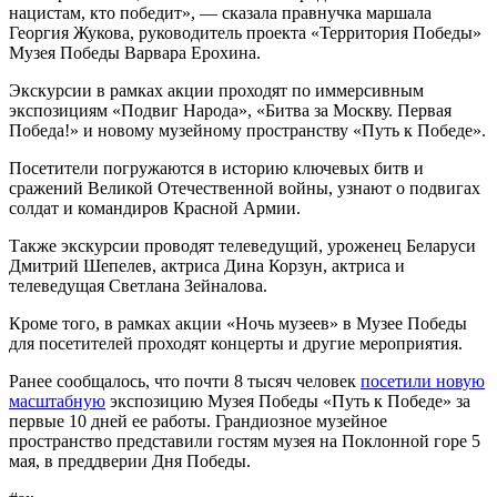
нацистам, кто победит», — сказала правнучка маршала
Георгия Жукова, руководитель проекта «Территория Победы»
Музея Победы Варвара Ерохина.
Экскурсии в рамках акции проходят по иммерсивным
экспозициям «Подвиг Народа», «Битва за Москву. Первая
Победа!» и новому музейному пространству «Путь к Победе».
Посетители погружаются в историю ключевых битв и
сражений Великой Отечественной войны, узнают о подвигах
солдат и командиров Красной Армии.
Также экскурсии проводят телеведущий, уроженец Беларуси
Дмитрий Шепелев, актриса Дина Корзун, актриса и
телеведущая Светлана Зейналова.
Кроме того, в рамках акции «Ночь музеев» в Музее Победы
для посетителей проходят концерты и другие мероприятия.
Ранее сообщалось, что почти 8 тысяч человек
посетили новую
масштабную
экспозицию Музея Победы «Путь к Победе» за
первые 10 дней ее работы. Грандиозное музейное
пространство представили гостям музея на Поклонной горе 5
мая, в преддверии Дня Победы.