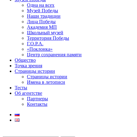
Одна на всех
Музей Победы
Наши традиции
Лица Победы
Академия МП
Школьный музей
Территория Победы
Г.О.Р.А.
«Поклонка»
Центр сохранения памяти
Общество
Точка зрения
Страницы истории
Страницы истории
Имена в летописи
Тесты
Об агентстве
Партнеры
Контакты