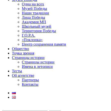
Одна на всех
Музей Победы
Наши традиции
Лица Победы
Академия МП
Школьный музей
Территория Победы
Г.О.Р.А.
«Поклонка»
Центр сохранения памяти
Общество
Точка зрения
Страницы истории
Страницы истории
Имена в летописи
Тесты
Об агентстве
Партнеры
Контакты