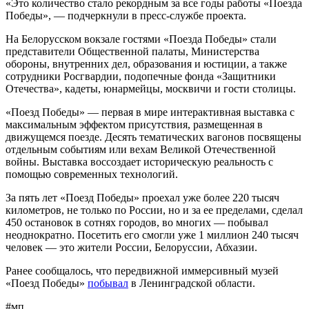
«Это количество стало рекордным за все годы работы «Поезда
Победы», — подчеркнули в пресс-службе проекта.
На Белорусском вокзале гостями «Поезда Победы» стали
представители Общественной палаты, Министерства
обороны, внутренних дел, образования и юстиции, а также
сотрудники Росгвардии, подопечные фонда «Защитники
Отечества», кадеты, юнармейцы, москвичи и гости столицы.
«Поезд Победы» — первая в мире интерактивная выставка с
максимальным эффектом присутствия, размещенная в
движущемся поезде. Десять тематических вагонов посвящены
отдельным событиям или вехам Великой Отечественной
войны. Выставка воссоздает историческую реальность с
помощью современных технологий.
За пять лет «Поезд Победы» проехал уже более 220 тысяч
километров, не только по России, но и за ее пределами, сделал
450 остановок в сотнях городов, во многих — побывал
неоднократно. Посетить его смогли уже 1 миллион 240 тысяч
человек — это жители России, Белоруссии, Абхазии.
Ранее сообщалось, что передвижной иммерсивный музей
«Поезд Победы»
побывал
в Ленинградской области.
#мп