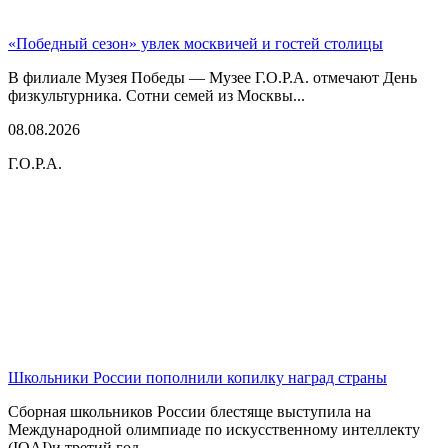
«Победный сезон» увлек москвичей и гостей столицы
В филиале Музея Победы — Музее Г.О.Р.А. отмечают День
физкультурника. Сотни семей из Москвы...
08.08.2026
Г.О.Р.А.
Школьники России пополнили копилку наград страны
Сборная школьников России блестяще выступила на
Международной олимпиаде по искусственному интеллекту
(IOAI)и третий год...