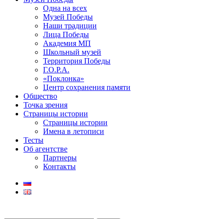
Одна на всех
Музей Победы
Наши традиции
Лица Победы
Академия МП
Школьный музей
Территория Победы
Г.О.Р.А.
«Поклонка»
Центр сохранения памяти
Общество
Точка зрения
Страницы истории
Страницы истории
Имена в летописи
Тесты
Об агентстве
Партнеры
Контакты