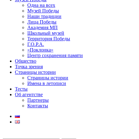
Одна на всех
Музей Победы
Наши традиции
Лица Победы
Академия МП
Школьный музей
Территория Победы
Г.О.Р.А.
«Поклонка»
Центр сохранения памяти
Общество
Точка зрения
Страницы истории
Страницы истории
Имена в летописи
Тесты
Об агентстве
Партнеры
Контакты