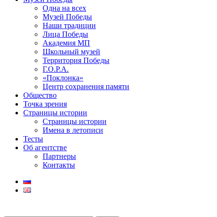
Одна на всех
Музей Победы
Наши традиции
Лица Победы
Академия МП
Школьный музей
Территория Победы
Г.О.Р.А.
«Поклонка»
Центр сохранения памяти
Общество
Точка зрения
Страницы истории
Страницы истории
Имена в летописи
Тесты
Об агентстве
Партнеры
Контакты