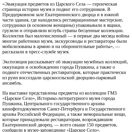
«Эвакуация предметов из Царского Села — героическая
страница истории музея и подвиг его сотрудников. В
Предцерковном зале Екатерининского дворца и в южной
части здания, где находились реставрационные мастерские,
сотрудники (в основном женщины) упаковывали в ящики,
грузили и отправляли вглубь страны бесценные коллекции.
Коллектив был малочисленный — в первые два месяца войны
многие работники музея, экскурсоводы и реставраторы были
мобилизованы в армию и на оборонительные работы», —
рассказали в пресс-службе музея.
Экспозиция рассказывает об эвакуации музейных коллекций,
оккупации и освобождении города Пушкина, а также о
подвиге отечественных реставраторов, которые практически
из руин воссоздали царскосельский дворцово-парковый
ансамбль.
На выставке представлены предметы из коллекции ГМЗ
«Царское Село», Историко-литературного музея города
Пушкина, Центрального государственного архива
кинофотодокументов Санкт-Петербурга и Государственного
архива Российской Федерации, а также мемориальные вещи,
которые принадлежали реставраторам, возрождавшим
Екатерининский дворец, — всего свыше 150 предметов,
сообщили в музее-заповеднике «Царское Село».