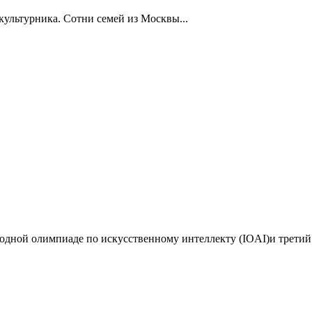
ультурника. Сотни семей из Москвы...
дной олимпиаде по искусственному интеллекту (IOAI)и третий 