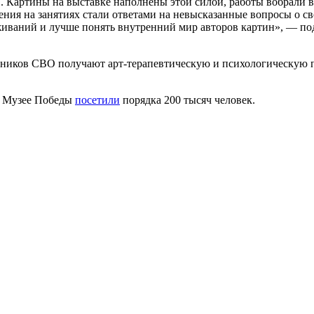
 Картины на выставке наполнены этой силой, работы вобрали в
ия на занятиях стали ответами на невысказанные вопросы о свое
живаний и лучше понять внутренний мир авторов картин», — по
ников СВО получают арт-терапевтическую и психологическую по
в Музее Победы
посетили
порядка 200 тысяч человек.