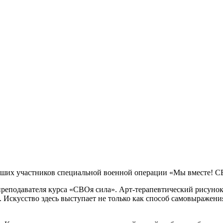
бших участников специальной военной операции «Мы вместе! СВ
преподавателя курса «СВОя сила». Арт-терапевтический рисуно
ы. Искусство здесь выступает не только как способ самовыражен