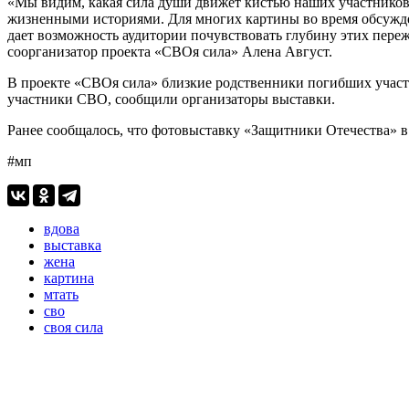
«Мы видим, какая сила души движет кистью наших участников.
жизненными историями. Для многих картины во время обсужден
дает возможность аудитории почувствовать глубину этих пере
соорганизатор проекта «СВОя сила» Алена Август.
В проекте «СВОя сила» близкие родственники погибших участ
участники СВО, сообщили организаторы выставки.
Ранее сообщалось, что фотовыставку «Защитники Отечества» 
#мп
вдова
выставка
жена
картина
мтать
сво
своя сила