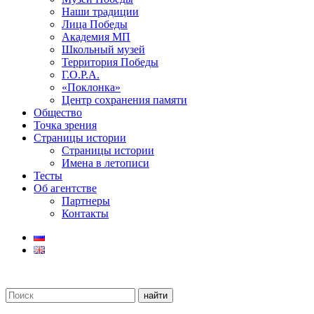
Наши традиции
Лица Победы
Академия МП
Школьный музей
Территория Победы
Г.О.Р.А.
«Поклонка»
Центр сохранения памяти
Общество
Точка зрения
Страницы истории
Страницы истории
Имена в летописи
Тесты
Об агентстве
Партнеры
Контакты