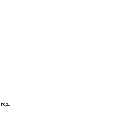
год...