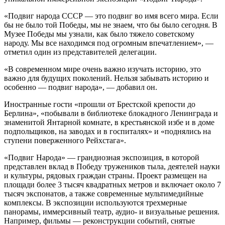
«Подвиг народа СССР — это подвиг во имя всего мира. Если
бы не было той Победы, мы не знаем, что бы было сегодня. В
Музее Победы мы узнали, как было тяжело советскому
народу. Мы все находимся под огромным впечатлением», —
отметил один из представителей делегации.
«В современном мире очень важно изучать историю, это
важно для будущих поколений. Нельзя забывать историю и
особенно — подвиг народа», — добавил он.
Иностранные гости «прошли от Брестской крепости до
Берлина», «побывали в библиотеке блокадного Ленинграда и
знаменитой Янтарной комнате, в крестьянской избе и в доме
подпольщиков, на заводах и в госпиталях» и «поднялись на
ступени поверженного Рейхстага».
«Подвиг Народа» — грандиозная экспозиция, в которой
представлен вклад в Победу тружеников тыла, деятелей науки
и культуры, рядовых граждан страны. Проект размещен на
площади более 3 тысяч квадратных метров и включает около 7
тысяч экспонатов, а также современные мультимедийные
комплексы. В экспозиции используются трехмерные
панорамы, иммерсивный театр, аудио- и визуальные решения.
Например, фильмы — реконструкции событий, снятые