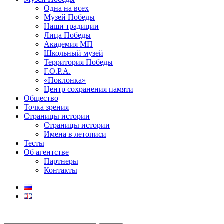
Одна на всех
Музей Победы
Наши традиции
Лица Победы
Академия МП
Школьный музей
Территория Победы
Г.О.Р.А.
«Поклонка»
Центр сохранения памяти
Общество
Точка зрения
Страницы истории
Страницы истории
Имена в летописи
Тесты
Об агентстве
Партнеры
Контакты