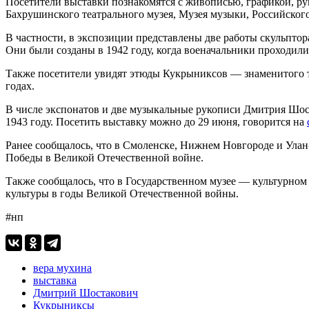
Посетители выставки познакомятся с живописью, графикой, ру
Бахрушинского театрального музея, Музея музыки, Российского
В частности, в экспозиции представлены две работы скульпт
Они были созданы в 1942 году, когда военачальники проходил
Также посетители увидят этюды Кукрыниксов — знаменитого т
годах.
В числе экспонатов и две музыкальные рукописи Дмитрия Шост
1943 году. Посетить выставку можно до 29 июня, говорится на
Ранее сообщалось, что в Смоленске, Нижнем Новгороде и Ула
Победы в Великой Отечественной войне.
Также сообщалось, что в Государственном музее — культурном
культуры в годы Великой Отечественной войны.
#нп
вера мухина
выставка
Дмитрий Шостакович
Кукрыниксы