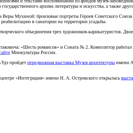
кописями и текстами воспоминаний из фондов музея-заповедник
 государственного архива литературы и искусства, а также друг
ора Веры Мухиной: бронзовые портреты Героев Советского Союз
и реабилитацию в санатории на территории усадьбы.
ворческого объединения трех художников-карикатуристов. Двое 
аковича: «Шесть романсов» и Соната № 2. Композитор работал 
сайте
Минкультуры России.
н-Удэ пройдет
передвижная выставка Музея архитектуры
имени А
 центре «Интеграция» имени Н. А. Островского открылась
выста