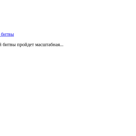
 битвы
й битвы пройдет масштабная...