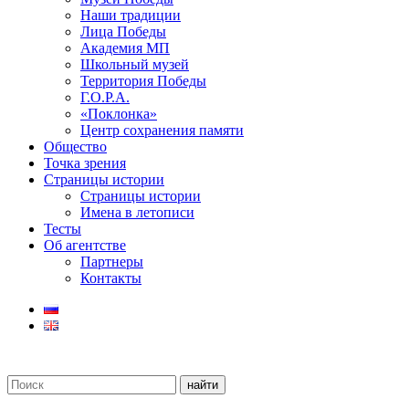
Наши традиции
Лица Победы
Академия МП
Школьный музей
Территория Победы
Г.О.Р.А.
«Поклонка»
Центр сохранения памяти
Общество
Точка зрения
Страницы истории
Страницы истории
Имена в летописи
Тесты
Об агентстве
Партнеры
Контакты