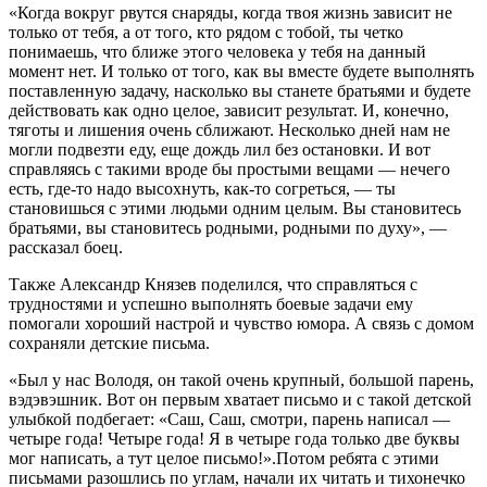
«Когда вокруг рвутся снаряды, когда твоя жизнь зависит не
только от тебя, а от того, кто рядом с тобой, ты четко
понимаешь, что ближе этого человека у тебя на данный
момент нет. И только от того, как вы вместе будете выполнять
поставленную задачу, насколько вы станете братьями и будете
действовать как одно целое, зависит результат. И, конечно,
тяготы и лишения очень сближают. Несколько дней нам не
могли подвезти еду, еще дождь лил без остановки. И вот
справляясь с такими вроде бы простыми вещами — нечего
есть, где-то надо высохнуть, как-то согреться, — ты
становишься с этими людьми одним целым. Вы становитесь
братьями, вы становитесь родными, родными по духу», —
рассказал боец.
Также Александр Князев поделился, что справляться с
трудностями и успешно выполнять боевые задачи ему
помогали хороший настрой и чувство юмора. А связь с домом
сохраняли детские письма.
«Был у нас Володя, он такой очень крупный, большой парень,
вэдэвэшник. Вот он первым хватает письмо и с такой детской
улыбкой подбегает: «Саш, Саш, смотри, парень написал —
четыре года! Четыре года! Я в четыре года только две буквы
мог написать, а тут целое письмо!».Потом ребята с этими
письмами разошлись по углам, начали их читать и тихонечко