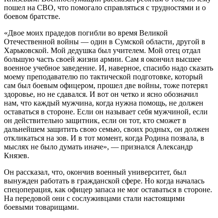
пошел на СВО, что помогало справляться с трудностями и о
боевом братстве.
«Двое моих прадедов погибли во время Великой
Отечественной войны — один в Сумской области, другой в
Харьковской. Мой дедушка был учителем. Мой отец отдал
большую часть своей жизни армии. Сам я окончил высшее
военное учебное заведение. И, наверное, спасибо надо сказать
моему преподавателю по тактической подготовке, который
сам был боевым офицером, прошел две войны, тоже потерял
здоровье, но не сдавался. И вот он четко и ясно обозначил
нам, что каждый мужчина, когда нужна помощь, не должен
оставаться в стороне. Если он называет себя мужчиной, если
он действительно защитник, если он тот, кто сможет в
дальнейшем защитить свою семью, своих родных, он должен
откликаться на зов. И в тот момент, когда Родина позвала, в
мыслях не было думать иначе», — признался Александр
Князев.
Он рассказал, что, окончив военный университет, был
вынужден работать в гражданской сфере. Но когда началась
спецоперация, как офицер запаса не мог оставаться в стороне.
На передовой они с сослуживцами стали настоящими
боевыми товарищами.