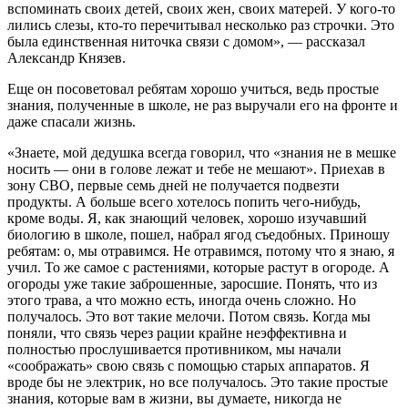
вспоминать своих детей, своих жен, своих матерей. У кого-то
лились слезы, кто-то перечитывал несколько раз строчки. Это
была единственная ниточка связи с домом», — рассказал
Александр Князев.
Еще он посоветовал ребятам хорошо учиться, ведь простые
знания, полученные в школе, не раз выручали его на фронте и
даже спасали жизнь.
«Знаете, мой дедушка всегда говорил, что «знания не в мешке
носить — они в голове лежат и тебе не мешают». Приехав в
зону СВО, первые семь дней не получается подвезти
продукты. А больше всего хотелось попить чего-нибудь,
кроме воды. Я, как знающий человек, хорошо изучавший
биологию в школе, пошел, набрал ягод съедобных. Приношу
ребятам: о, мы отравимся. Не отравимся, потому что я знаю, я
учил. То же самое с растениями, которые растут в огороде. А
огороды уже такие заброшенные, заросшие. Понять, что из
этого трава, а что можно есть, иногда очень сложно. Но
получалось. Это вот такие мелочи. Потом связь. Когда мы
поняли, что связь через рации крайне неэффективна и
полностью прослушивается противником, мы начали
«соображать» свою связь с помощью старых аппаратов. Я
вроде бы не электрик, но все получалось. Это такие простые
знания, которые вам в жизни, вы думаете, никогда не