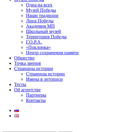
Одна на всех
Музей Победы
Наши традиции
Лица Победы
Академия МП
Школьный музей
Территория Победы
Г.О.Р.А.
«Поклонка»
Центр сохранения памяти
Общество
Точка зрения
Страницы истории
Страницы истории
Имена в летописи
Тесты
Об агентстве
Партнеры
Контакты