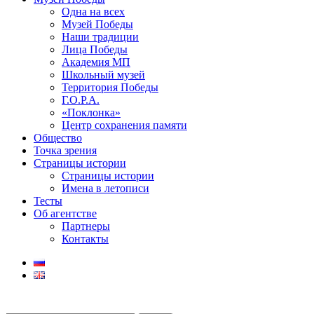
Одна на всех
Музей Победы
Наши традиции
Лица Победы
Академия МП
Школьный музей
Территория Победы
Г.О.Р.А.
«Поклонка»
Центр сохранения памяти
Общество
Точка зрения
Страницы истории
Страницы истории
Имена в летописи
Тесты
Об агентстве
Партнеры
Контакты