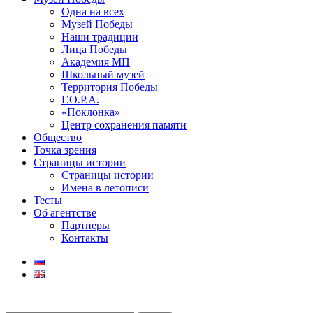
Одна на всех
Музей Победы
Наши традиции
Лица Победы
Академия МП
Школьный музей
Территория Победы
Г.О.Р.А.
«Поклонка»
Центр сохранения памяти
Общество
Точка зрения
Страницы истории
Страницы истории
Имена в летописи
Тесты
Об агентстве
Партнеры
Контакты