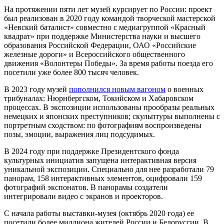
На протяжении пяти лет музей курсирует по России: проект
был реализован в 2020 году командой творческой мастерской
«Невский баталист» совместно с медиагруппой «Красный
квадрат» при поддержке Министерства науки и высшего
образования Российской Федерации, ОАО «Российские
железные дороги» и Всероссийского общественного
движения «Волонтеры Победы». За время работы поезда его
посетили уже более 800 тысяч человек.
В 2023 году музей
пополнился новым вагоном
о военных
трибуналах: Нюрнбергском, Токийском и Хабаровском
процессах. В экспозиции использованы прообразы реальных
немецких и японских преступников; скульптуры выполнены с
портретным сходством: по фотографиям воспроизведены
позы, эмоции, выражения лиц подсудимых.
В 2024 году при поддержке Президентского фонда
культурных инициатив запущена интерактивная версия
уникальной экспозиции. Специально для нее разработали 79
панорам, 158 интерактивных элементов, оцифровали 159
фотографий экспонатов. В панорамы создатели
интегрировали видео с экранов и проекторов.
С начала работы выставки-музея (октябрь 2020 года) ее
посетили более миллиона жителей России и Белоруссии. В