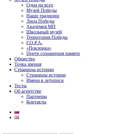
Одна на всех
Музей Победы
Наши традиции
Лица Победы
Академия МП
Школьный музей
Территория Победы
Г.О.Р.А.
«Поклонка»
Центр сохранения памяти
Общество
Точка зрения
Страницы истории
Страницы истории
Имена в летописи
Тесты
Об агентстве
Партнеры
Контакты