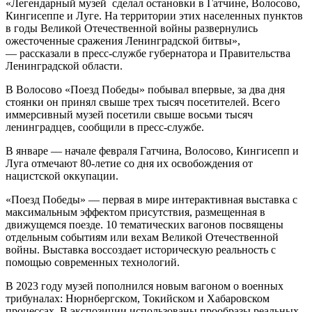
«Легендарный музей сделал остановки в Гатчине, Волосово,
Кингисеппе и Луге. На территории этих населенных пунктов
в годы Великой Отечественной войны развернулись
ожесточенные сражения Ленинградской битвы»,
— рассказали в пресс-службе губернатора и Правительства
Ленинградской области.
В Волосово «Поезд Победы» побывал впервые, за два дня
стоянки он принял свыше трех тысяч посетителей. Всего
иммерсивный музей посетили свыше восьми тысяч
ленинградцев, сообщили в пресс-службе.
В январе — начале февраля Гатчина, Волосово, Кингисепп и
Луга отмечают 80-летие со дня их освобождения от
нацистской оккупации.
«Поезд Победы» — первая в мире интерактивная выставка с
максимальным эффектом присутствия, размещенная в
движущемся поезде. 10 тематических вагонов посвящены
отдельным событиям или вехам Великой Отечественной
войны. Выставка воссоздает историческую реальность с
помощью современных технологий.
В 2023 году музей пополнился новым вагоном о военных
трибуналах: Нюрнбергском, Токийском и Хабаровском
процессах. В экспозиции использованы прообразы реальных