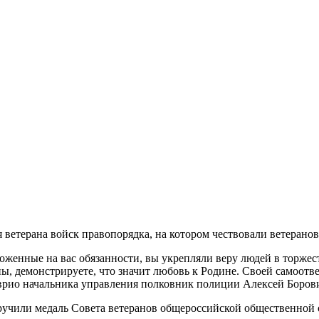
 ветерана войск правопорядка, на котором чествовали ветеранов
енные на вас обязанности, вы укрепляли веру людей в торжеств
ны, демонстрируете, что значит любовь к Родине. Своей самоотв
л врио начальника управления полковник полиции Алексей Боров
ручили медаль Совета ветеранов общероссийской общественной 