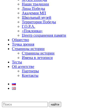
Наши традиции
Лица Победы
Академия МП
Школьный музей
Территория Победы
Г.О.Р.А.
«Поклонка»
Центр сохранения памяти
Общество
Точка зрения
Страницы истории
Страницы истории
Имена в летописи
Тесты
Об агентстве
Партнеры
Контакты