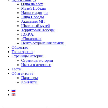
Одна на всех
Музей Победы
Наши традиции
Лица Победы
Академия МП
Школьный музей
Территория Победы
Г.О.Р.А.
«Поклонка»
Центр сохранения памяти
Общество
Точка зрения
Страницы истории
Страницы истории
Имена в летописи
Тесты
Об агентстве
Партнеры
Контакты