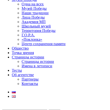
Одна на всех
Музей Победы
Наши традиции
Лица Победы
Академия МП
Школьный музей
Территория Победы
Г.О.Р.А.
«Поклонка»
Центр сохранения памяти
Общество
Точка зрения
Страницы истории
Страницы истории
Имена в летописи
Тесты
Об агентстве
Партнеры
Контакты