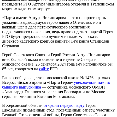
президента РГО Артура Чилингарова открыли в Туапсинском
морском кадетском корпусе.
«Парта имени Артура Чилингарова — это не просто дань
уважения выдающемуся герою нашего Отечества, но и
важный шаг в деле патриотического воспитания
подрастающего поколения, ведь право сидеть за партой Героя
РГО будет предоставлено лучшим из кадет», — сказал
директор кадетского корпуса капитан 1-го ранга Станислав
Ступаков.
Герой Советского Союза и Герой России Артур Чилингаров
внес большой вклад в освоение и изучение Севера и
Мирового океана. 25 сентября 2024 года ему исполнилось бы
85 лет, говорится на
сайте
РГО.
Ранее сообщалось, что в московской школе № 1476 в рамках
Всероссийского проекта «Парта Героя»
увековечили память
бывшего выпускника
— сотрудника московского ОМОН
«Авангард» Главного управления Росгвардии по Москве
сержанта милиции Евгения Богомолова.
В Херсонской области
открыли первую парту
Героя.
Школьный письменный стол, посвященный саперу, участнику
Великой Отечественной войны, Герою Советского Союза