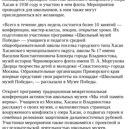
Хасан в 1938 году и участию в нем флота. Мероприятия
проводятся для школьников, к ним также могут
присоединиться все желающие.
«Всего в течение двух недель состоится более 10 занятий —
конференции, мастер-классы, лекции, открытые уроки. Их
подготовили участники программы «Школьный музей
Победы» — учащиеся и педагоги средней
общеобразовательной школы поселка городского типа Хасан
Хасанского муниципального округа, школы № 17 имени
Василия Константиновича Блюхера города Владивостока,
музей истории Черноморского флота имени П. А. Моргунова
Дворца творчества детей и молодежи «Севастополец» города
Москвы. Образовательные организации Приморского края
впервые представят свои раритеты на площадке «Школьный
музей Победы», — рассказали в Музее Победы.
Откроет программу традиционная межрегиональная
конференция активистов школьных музеев «Мы этой памяти
верны». Учащиеся из Москвы, Хасана и Владивостока
расскажут о своих музеях, о малоизвестных страницах
вооруженного конфликта у озера Хасан, о подвигах героев и
семейных реликвиях защитников дальневосточных рубежей.
Участники мероприятия также познакомятся с проектной и
исследовательской деятельностью школьных музеев.