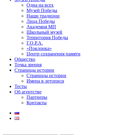
Одна на всех
Музей Победы
Наши традиции
Лица Победы
Академия МП
Школьный музей
Территория Победы
Г.О.Р.А.
«Поклонка»
Центр сохранения памяти
Общество
Точка зрения
Страницы истории
Страницы истории
Имена в летописи
Тесты
Об агентстве
Партнеры
Контакты