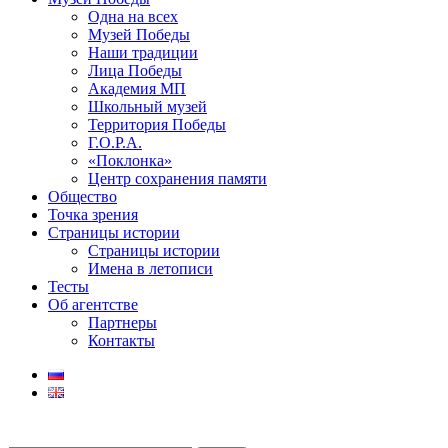
Одна на всех
Музей Победы
Наши традиции
Лица Победы
Академия МП
Школьный музей
Территория Победы
Г.О.Р.А.
«Поклонка»
Центр сохранения памяти
Общество
Точка зрения
Страницы истории
Страницы истории
Имена в летописи
Тесты
Об агентстве
Партнеры
Контакты