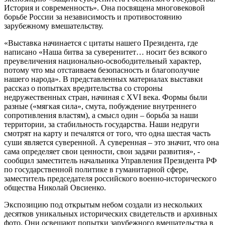
История и современность». Она посвящена многовековой
борьбе России за независимость и противостоянию
зарубежному вмешательству.
«Выставка начинается с цитаты нашего Президента, где
написано «Наша битва за суверенитет… носит без всякого
преувеличения национально-освободительный характер,
потому что мы отстаиваем безопасность и благополучие
нашего народа». В представленных материалах выставки
рассказ о попытках вредительства со стороны
недружественных стран, начиная с XVI века. Формы были
разные («мягкая сила», смута, побуждение внутреннего
сопротивления властям), а смысл один – борьба за наши
территории, за стабильность государства. Наши недруги
смотрят на карту и печалятся от того, что одна шестая часть
суши является суверенной. А суверенная – это значит, что она
сама определяет свои ценности, свои задачи развития», -
сообщил заместитель начальника Управления Президента РФ
по государственной политике в гуманитарной сфере,
заместитель председателя российского военно-исторического
общества Николай Овсиенко.
Экспозицию под открытым небом создали из нескольких
десятков уникальных исторических свидетельств и архивных
фото. Они освещают попытки зарубежного вмешательства в