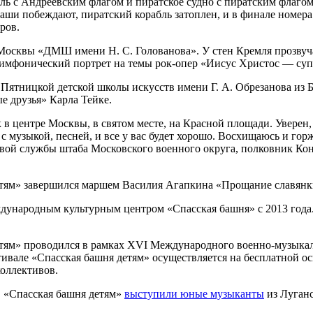
 с Андреевским флагом и пиратское судно с пиратским флагом п
ши побеждают, пиратский корабль затоплен, и в финале номера
ров.
Москвы «ДМШ имени Н. С. Голованова». У стен Кремля прозвуч
 симфонический портрет на темы рок-опер «Иисус Христос — суп
Пятницкой детской школы искусств имени Г. А. Обрезанова из 
е друзья» Карла Тейке.
 центре Москвы, в святом месте, на Красной площади. Уверен, 
с музыкой, песней, и все у вас будет хорошо. Восхищаюсь и гор
ровой службы штаба Московского военного округа, полковник К
етям» завершился маршем Василия Агапкина «Прощание славянки
дународным культурным центром «Спасская башня» с 2013 года.
детям» проводился в рамках XVI Международного военно-музыка
ивале «Спасская башня детям» осуществляется на бесплатной о
коллективов.
в «Спасская башня детям»
выступили юные музыканты
из Луганс