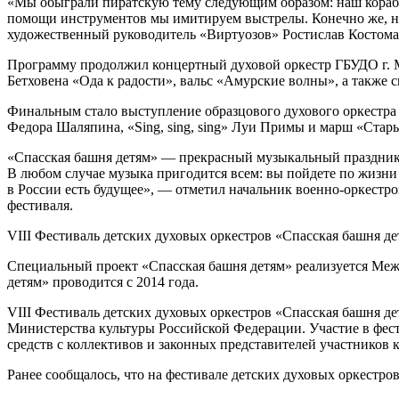
«Мы обыграли пиратскую тему следующим образом: наш корабль
помощи инструментов мы имитируем выстрелы. Конечно же, на
художественный руководитель «Виртуозов» Ростислав Костома
Программу продолжил концертный духовой оркестр ГБУДО г. 
Бетховена «Ода к радости», вальс «Амурские волны», а также
Финальным стало выступление образцового духового оркестра 
Федора Шаляпина, «Sing, sing, sing» Луи Примы и марш «Стары
«Спасская башня детям» — прекрасный музыкальный праздник в
В любом случае музыка пригодится всем: вы пойдете по жизни 
в России есть будущее», — отметил начальник военно-оркест
фестиваля.
VIII Фестиваль детских духовых оркестров «Спасская башня д
Специальный проект «Спасская башня детям» реализуется Меж
детям» проводится с 2014 года.
VIII Фестиваль детских духовых оркестров «Спасская башня 
Министерства культуры Российской Федерации. Участие в фест
средств с коллективов и законных представителей участников 
Ранее сообщалось, что на фестивале детских духовых оркестро