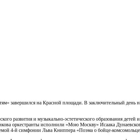
етям» завершился на Красной площади. В заключительный день 
ского развития и музыкально-эстетического образования детей
кова оркестранты исполнили «Мою Москву» Исаака Дунаевског
темой 4-й симфонии Льва Книппера «Поэма о бойце-комсомольце