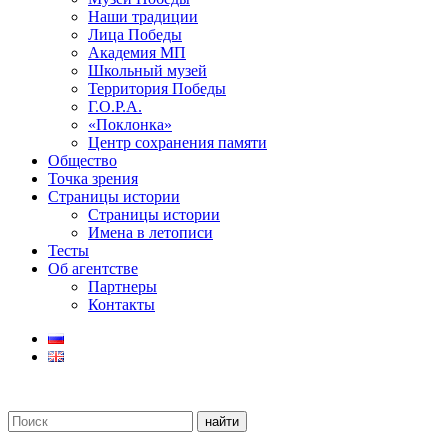
Наши традиции
Лица Победы
Академия МП
Школьный музей
Территория Победы
Г.О.Р.А.
«Поклонка»
Центр сохранения памяти
Общество
Точка зрения
Страницы истории
Страницы истории
Имена в летописи
Тесты
Об агентстве
Партнеры
Контакты