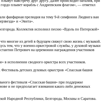
лывут навстречу друг другу. Далее происходит баталия, при
 гордо плывет корабль с Андреевским флагом», — отметил
али фанфарная прелюдия на тему 9-й симфонии Людвига ван
ерзвезда» и «Эвита».
Белгорода. Коллектив исполнил песню «Вдоль по Питерской»
что многие из детей в будущем свяжут свою жизнь с музыкой.
жусь тем, что у военно-оркестровой службы, у духовой музыки
онстантин Петрович на церемонии награждения участников
» в исполнении сводного оркестра всех участников.
 Фестиваль детских духовых оркестров «Спасская башня
льного фестиваля «Спасская башня» при поддержке
снове и не предполагает взимания каких-либо денежных
кой Народной Республики, Белгорода, Москвы и Саратова.