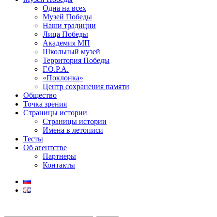
Одна на всех
Музей Победы
Наши традиции
Лица Победы
Академия МП
Школьный музей
Территория Победы
Г.О.Р.А.
«Поклонка»
Центр сохранения памяти
Общество
Точка зрения
Страницы истории
Страницы истории
Имена в летописи
Тесты
Об агентстве
Партнеры
Контакты