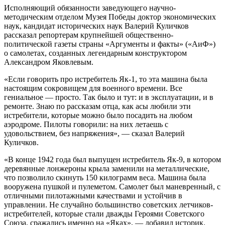
Исполняющий обязанности заведующего научно-
методическим отделом Музея Победы доктор экономических
наук, кандидат исторических наук Валерий Куличков
рассказал репортерам крупнейшей общественно-
политической газеты страны «Аргументы и факты» («АиФ»)
о самолетах, созданных легендарным конструктором
Александром Яковлевым.
«Если говорить про истребитель Як-1, то эта машина была
настоящим сокровищем для военного времени. Все
гениальное — просто. Так было и тут: и в эксплуатации, и в
ремонте. Знаю по рассказам отца, как асы любили эти
истребители, которые можно было посадить на любом
аэродроме. Пилоты говорили: на них летаешь с
удовольствием, без напряжения», — сказал Валерий
Куличков.
«В конце 1942 года был выпущен истребитель Як-9, в котором
деревянные лонжероны крыла заменили на металлические,
что позволило скинуть 150 килограмм веса. Машина была
вооружена пушкой и пулеметом. Самолет был маневренный, с
отличными пилотажными качествами и устойчив в
управлении. Не случайно большинство советских летчиков-
истребителей, которые стали дважды Героями Советского
Союза, сражались именно на «Яках», — добавил историк.