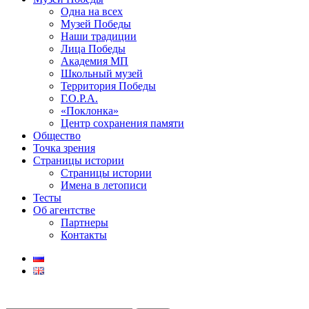
Одна на всех
Музей Победы
Наши традиции
Лица Победы
Академия МП
Школьный музей
Территория Победы
Г.О.Р.А.
«Поклонка»
Центр сохранения памяти
Общество
Точка зрения
Страницы истории
Страницы истории
Имена в летописи
Тесты
Об агентстве
Партнеры
Контакты