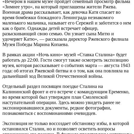
«Вечером в нашем музее пройдет семейный просмотр фильма
«Зимнее утро», на который приглашены жители Ржева.
Военная драма рассказывает, как девочка Катя спасает во
время бомбежки блокадного Ленинграда незнакомого
маленького мальчика, называет его Сережей и заботится о нем
как о брате. Однажды детей встречает офицер,
разыскивающий свою семью. Он узнает сына Митю и
удочеряет Катю», — рассказала директор Ржевского филиала
Музея Победы Марина Копаева.
В рамках акции «Ночь кино» музей «Ставка Сталина» будет
работать до 22:00. Гости смогут также осмотреть экспозицию
музея, которая рассказывает о событиях марта — августа 1943
года: об итогах Ржевской битвы и о том, как она повлияла на
дальнейший ход Великой Отечественной войны.
Отдельный раздел посвящен поездке Сталина на
Калининский фронт и его встрече с командующим Еременко,
во время которой был утвержден план Смоленской
наступательной операции. Здесь можно увидеть ранее не
экспонировавшиеся документы, редкие фотографии,
познакомиться с воспоминаниями очевидцев.
Экспозиция не только воссоздает обстановку избы, в которой
остановился Сталин, но и позволяет осветить вопросы