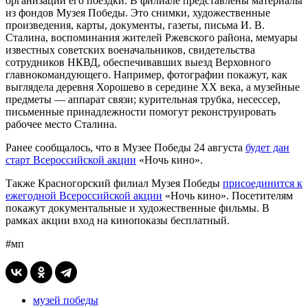
организации его поездки. В филиале представлены материалы
из фондов Музея Победы. Это снимки, художественные
произведения, карты, документы, газеты, письма И. В.
Сталина, воспоминания жителей Ржевского района, мемуары
известных советских военачальников, свидетельства
сотрудников НКВД, обеспечивавших выезд Верховного
главнокомандующего. Например, фотографии покажут, как
выглядела деревня Хорошево в середине XX века, а музейные
предметы — аппарат связи; курительная трубка, несессер,
письменные принадлежности помогут реконструировать
рабочее место Сталина.
Ранее сообщалось, что в Музее Победы 24 августа
будет дан
старт Всероссийской акции
«Ночь кино».
Также Красногорский филиал Музея Победы
присоединится к
ежегодной Всероссийской акции
«Ночь кино». Посетителям
покажут документальные и художественные фильмы. В
рамках акции вход на кинопоказы бесплатный.
#мп
музей победы