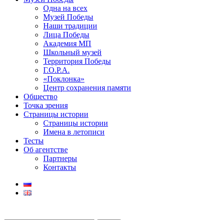
Одна на всех
Музей Победы
Наши традиции
Лица Победы
Академия МП
Школьный музей
Территория Победы
Г.О.Р.А.
«Поклонка»
Центр сохранения памяти
Общество
Точка зрения
Страницы истории
Страницы истории
Имена в летописи
Тесты
Об агентстве
Партнеры
Контакты