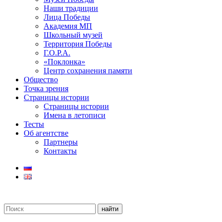
Наши традиции
Лица Победы
Академия МП
Школьный музей
Территория Победы
Г.О.Р.А.
«Поклонка»
Центр сохранения памяти
Общество
Точка зрения
Страницы истории
Страницы истории
Имена в летописи
Тесты
Об агентстве
Партнеры
Контакты