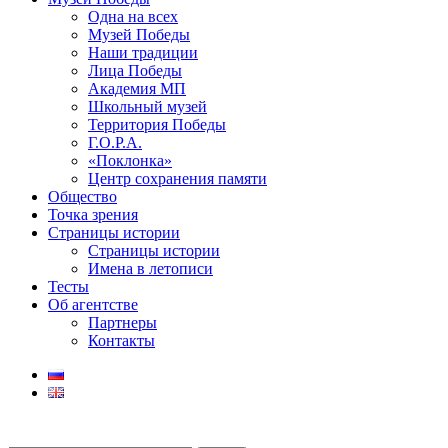
Одна на всех
Музей Победы
Наши традиции
Лица Победы
Академия МП
Школьный музей
Территория Победы
Г.О.Р.А.
«Поклонка»
Центр сохранения памяти
Общество
Точка зрения
Страницы истории
Страницы истории
Имена в летописи
Тесты
Об агентстве
Партнеры
Контакты