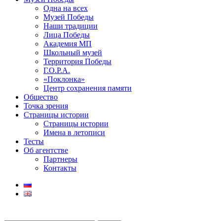
Одна на всех
Музей Победы
Наши традиции
Лица Победы
Академия МП
Школьный музей
Территория Победы
Г.О.Р.А.
«Поклонка»
Центр сохранения памяти
Общество
Точка зрения
Страницы истории
Страницы истории
Имена в летописи
Тесты
Об агентстве
Партнеры
Контакты