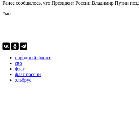
Ранее сообщалось, что Президент России Владимир Путин поз
#мп
народный фронт
сво
флаг
флаг россии
эльбрус