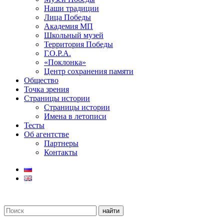
Наши традиции
Лица Победы
Академия МП
Школьный музей
Территория Победы
Г.О.Р.А.
«Поклонка»
Центр сохранения памяти
Общество
Точка зрения
Страницы истории
Страницы истории
Имена в летописи
Тесты
Об агентстве
Партнеры
Контакты