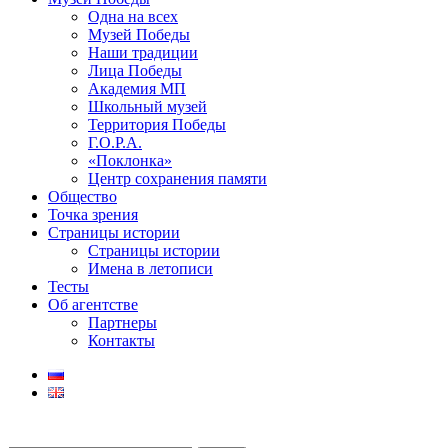
Одна на всех
Музей Победы
Наши традиции
Лица Победы
Академия МП
Школьный музей
Территория Победы
Г.О.Р.А.
«Поклонка»
Центр сохранения памяти
Общество
Точка зрения
Страницы истории
Страницы истории
Имена в летописи
Тесты
Об агентстве
Партнеры
Контакты