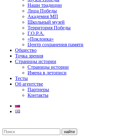
Наши традиции
Лица Победы
Академия МП
Школьный музей
Территория Победы
Г.О.Р.А.
«Поклонка»
Центр сохранения памяти
Общество
Точка зрения
Страницы истории
Страницы истории
Имена в летописи
Тесты
Об агентстве
Партнеры
Контакты