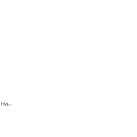
год...