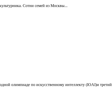
ультурника. Сотни семей из Москвы...
дной олимпиаде по искусственному интеллекту (IOAI)и третий 