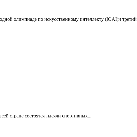
дной олимпиаде по искусственному интеллекту (IOAI)и третий 
сей стране состоятся тысячи спортивных...