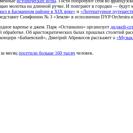
семейные
исторические игры
. Гости попробуют себя во французс
щью молотка на длинной ручке. И поиграют в городки — будут 
жил в Басманном районе в XIX веке»
и
«Литературное путешест
представит Симфонию № 3 «Земля» в исполнении DYP Orchestra 
ягодное варенье и джем. Парк «Останкино» организует
диджей-се
й обработке. Об аристократических балах прошлых столетий рас
концерн «Бабаевский», Дмитрий Абрикосов расскажет о
«Музыке
 за месяц
посетили больше 160 тысяч
человек.