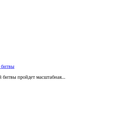
 битвы
й битвы пройдет масштабная...