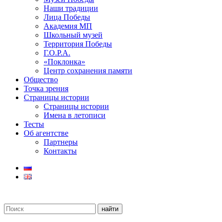
Наши традиции
Лица Победы
Академия МП
Школьный музей
Территория Победы
Г.О.Р.А.
«Поклонка»
Центр сохранения памяти
Общество
Точка зрения
Страницы истории
Страницы истории
Имена в летописи
Тесты
Об агентстве
Партнеры
Контакты