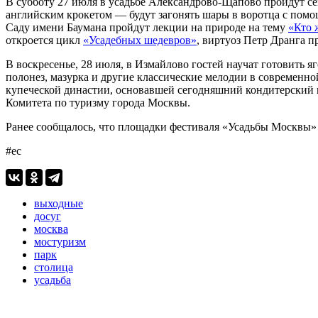
В субботу 27 июля в усадьбе Александрово-Щапово пройдут 
английским крокетом — будут загонять шары в воротца с помо
Саду имени Баумана пройдут лекции на природе на тему
«Кто 
откроется цикл
«Усадебных шедевров»
, виртуоз Петр Дранга 
В воскресенье, 28 июля, в Измайлово гостей научат готовить 
полонез, мазурка и другие классические мелодии в современно
купеческой династии, основавшей сегодняшний кондитерский 
Комитета по туризму города Москвы.
Ранее сообщалось, что площадки фестиваля «Усадьбы Москвы»
#ес
выходные
досуг
москва
мостуризм
парк
столица
усадьба