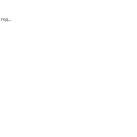
год...