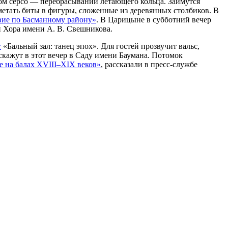
ком серсо — перебрасывании летающего кольца. Займутся
метать биты в фигуры, сложенные из деревянных столбиков. В
вие по Басманному району»
. В Царицыне в субботний вечер
и Хора имени А. В. Свешникова.
т
«Бальный зал: танец эпох». Для гостей прозвучит вальс,
скажут в этот вечер в Саду имени Баумана. Потомок
 на балах XVIII–XIX веков»
, рассказали в пресс-службе