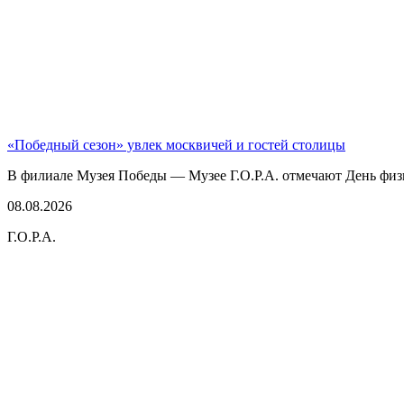
«Победный сезон» увлек москвичей и гостей столицы
В филиале Музея Победы — Музее Г.О.Р.А. отмечают День физк
08.08.2026
Г.О.Р.А.