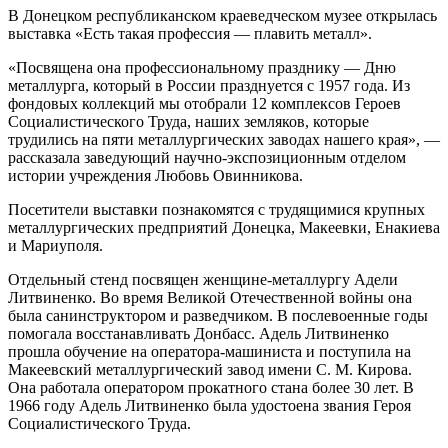
В Донецком республиканском краеведческом музее открылась
выставка «Есть такая профессия — плавить металл».
«Посвящена она профессиональному празднику — Дню
металлурга, который в России празднуется с 1957 года. Из
фондовых коллекций мы отобрали 12 комплексов Героев
Социалистического Труда, наших земляков, которые
трудились на пяти металлургических заводах нашего края», —
рассказала заведующий научно-экспозиционным отделом
истории учреждения Любовь Овинникова.
Посетители выставки познакомятся с трудящимися крупных
металлургических предприятий Донецка, Макеевки, Енакиева
и Мариуполя.
Отдельный стенд посвящен женщине-металлургу Адели
Литвиненко. Во время Великой Отечественной войны она
была санинструктором и разведчиком. В послевоенные годы
помогала восстанавливать Донбасс. Адель Литвиненко
прошла обучение на оператора-машиниста и поступила на
Макеевский металлургический завод имени С. М. Кирова.
Она работала оператором прокатного стана более 30 лет. В
1966 году Адель Литвиненко была удостоена звания Героя
Социалистического Труда.