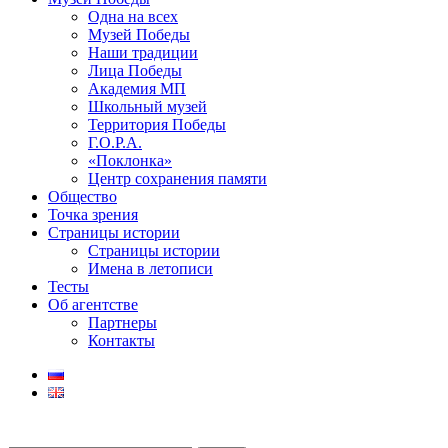
Одна на всех
Музей Победы
Наши традиции
Лица Победы
Академия МП
Школьный музей
Территория Победы
Г.О.Р.А.
«Поклонка»
Центр сохранения памяти
Общество
Точка зрения
Страницы истории
Страницы истории
Имена в летописи
Тесты
Об агентстве
Партнеры
Контакты