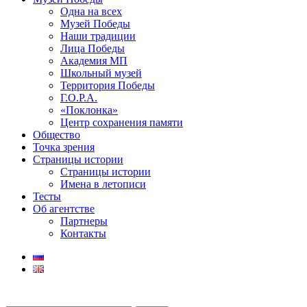
Одна на всех
Музей Победы
Наши традиции
Лица Победы
Академия МП
Школьный музей
Территория Победы
Г.О.Р.А.
«Поклонка»
Центр сохранения памяти
Общество
Точка зрения
Страницы истории
Страницы истории
Имена в летописи
Тесты
Об агентстве
Партнеры
Контакты