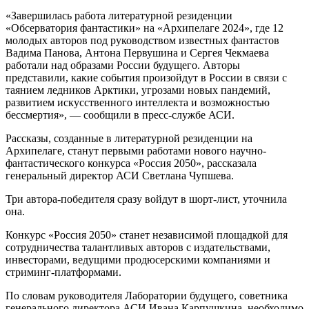
«Завершилась работа литературной резиденции
«Обсерватория фантастики» на «Архипелаге 2024», где 12
молодых авторов под руководством известных фантастов
Вадима Панова, Антона Первушина и Сергея Чекмаева
работали над образами России будущего. Авторы
представили, какие события произойдут в России в связи с
таянием ледников Арктики, угрозами новых пандемий,
развитием искусственного интеллекта и возможностью
бессмертия», — сообщили в пресс-службе АСИ.
Рассказы, созданные в литературной резиденции на
Архипелаге, станут первыми работами нового научно-
фантастического конкурса «Россия 2050», рассказала
генеральный директор АСИ Светлана Чупшева.
Три автора-победителя сразу войдут в шорт-лист, уточнила
она.
Конкурс «Россия 2050» станет независимой площадкой для
сотрудничества талантливых авторов с издательствами,
инвесторами, ведущими продюсерскими компаниями и
стриминг-платформами.
По словам руководителя Лаборатории будущего, советника
генерального директора АСИ Ивана Карпушкина, необходимо