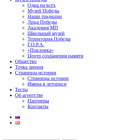
Одна на всех
Музей Победы
Наши традиции
Лица Победы
Академия МП
Школьный музей
Территория Победы
Г.О.Р.А.
«Поклонка»
Центр сохранения памяти
Общество
Точка зрения
Страницы истории
Страницы истории
Имена в летописи
Тесты
Об агентстве
Партнеры
Контакты