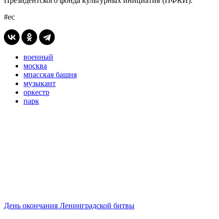
Президентского фонда культурных инициатив (ПФКИ).
#ес
военный
москва
мпасская башня
музыкант
оркестр
парк
День окончания Ленинградской битвы