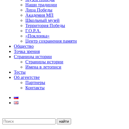
Наши традиции
Лица Победы
Академия МП
Школьный музей
Территория Победы
Г.О.Р.А.
«Поклонка»
Центр сохранения памяти
Общество
Точка зрения
Страницы истории
Страницы истории
Имена в летописи
Тесты
Об агентстве
Партнеры
Контакты