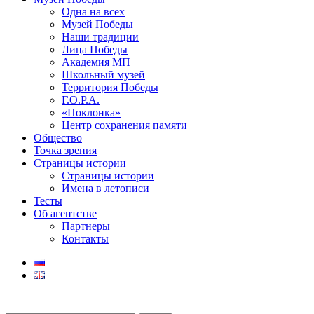
Одна на всех
Музей Победы
Наши традиции
Лица Победы
Академия МП
Школьный музей
Территория Победы
Г.О.Р.А.
«Поклонка»
Центр сохранения памяти
Общество
Точка зрения
Страницы истории
Страницы истории
Имена в летописи
Тесты
Об агентстве
Партнеры
Контакты