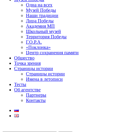
Одна на всех
Музей Победы
Наши традиции
Лица Победы
Академия МП
Школьный музей
Территория Победы
Г.О.Р.А.
«Поклонка»
Центр сохранения памяти
Общество
Точка зрения
Страницы истории
Страницы истории
Имена в летописи
Тесты
Об агентстве
Партнеры
Контакты