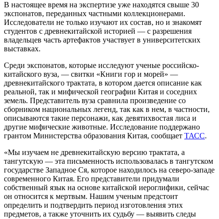
В настоящее время на экспертизе уже находятся свыше 30
экспонатов, переданных частными коллекционерами.
Исследователи не только изучают их состав, но и знакомят
студентов с древнекитайской историей — с разрешения
владельцев часть артефактов участвует в университетских
выставках.
Среди экспонатов, которые исследуют ученые российско-
китайского вуза, — свитки «Книги гор и морей» —
древнекитайского трактата, в котором дается описание как
реальной, так и мифической географии Китая и соседних
земель. Представитель вуза сравнила произведение со
сборником национальных легенд, так как в нем, в частности,
описываются такие персонажи, как девятихвостая лиса и
другие мифические животные. Исследование поддержано
грантом Министерства образования Китая, сообщает
ТАСС
.
«Мы изучаем не древнекитайскую версию трактата, а
тангутскую — эта письменность использовалась в тангутском
государстве Западное Ся, которое находилось на северо-западе
современного Китая. Его представители придумали
собственный язык на основе китайской иероглифики, сейчас
он относится к мертвым. Нашим ученым предстоит
определить и подтвердить период изготовления этих
предметов, а также уточнить их судьбу — выявить следы