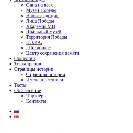
Одна на всех
Музей Победы
Наши традиции
Лица Победы
Академия МП
Школьный музей
Территория Победы
Г.О.Р.А.
«Поклонка»
Центр сохранения памяти
Общество
Точка зрения
Страницы истории
Страницы истории
Имена в летописи
Тесты
Об агентстве
Партнеры
Контакты