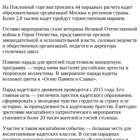
На Поклонной горе выстроились 44 парадных расчета кадет
образовательных организаций Москвы и регионов страны.
Более 2,8 тысячи кадет пройдут торжественным маршем.
Гостями мероприятия стали ветераны Великой Отечественной
войны и Герои Отечества, представители органов
законодательной и исполнительной власти, силовых ведомств
и общественных организаций, педагоги и директора
столичных школ.
Помимо парада для зрителей подготовили концертную
программу — перед ними выступят российские артисты и
творческие коллективы. В завершение парада кадеты
возложат цветы к «Огню Памяти и Славы».
Парад кадетского движения проводится с 2015 года. Его
главная цель — увеличить престиж кадетского образования,
сформировать у молодежи чувство гордости за страну и ее
историю, за принадлежность к кадетскому братству. Ежегодно
зрителями масштабного патриотического мероприятия
становятся более 20 тысяч жителей и гостей столицы.
Участие в таком масштабном событии — большая честь для
воспитанников кадетских классов. В состав парадных
расчетов попадают участники проекта «Кадетский класс в