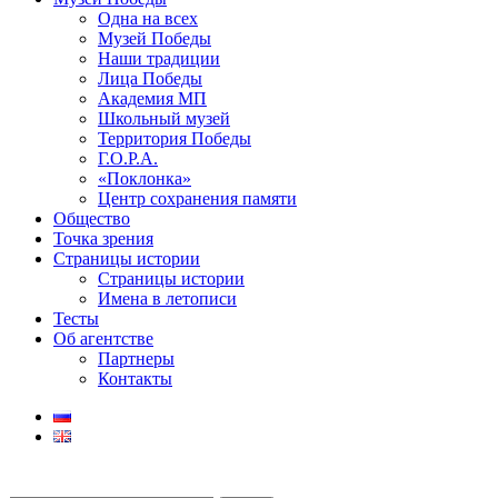
Одна на всех
Музей Победы
Наши традиции
Лица Победы
Академия МП
Школьный музей
Территория Победы
Г.О.Р.А.
«Поклонка»
Центр сохранения памяти
Общество
Точка зрения
Страницы истории
Страницы истории
Имена в летописи
Тесты
Об агентстве
Партнеры
Контакты