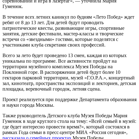
соревнований и игра в лазертаг», — уточнила Мария
Гуменюк.
В течение всех летних каникул по будням «Лето Побед» ждет
ребят от 8 до 13 лет. Для детей будут проводить
патриотические квесты, развивающие игры, спортивные
занятия, детские фестивали, мастер-классы и творческие
встречи со «звездными» гостями, которые поделятся с
участниками клуба секретами своих профессий.
Всего за лето будет проведено 13 смен, каждая из которых
уникальна по программе. Все активности пройдут на
территории музейного комплекса Музея Победы на
Поклонной горе. В распоряжении детей будут более 10
гектаров парковой территории, музей «Г.О.Р.А.», концертный
зал, кинотеатр, пространства экспозиций и лекториев, детская
площадка, веревочный городок, летняя сцена.
Проект реализуется при поддержке Департамента образования
и науки города Москвы.
Также руководитель Детского клуба Музея Победы Мария
Гуменюк в ходе круглого стола на тему: «Всей семьей в музей:
где будет интересно провести время?», который состоялся в
рамках Года семьи в пресс-центре МИА «Россия сегодня»,
рассказала о семейных проектах
Музея Победы