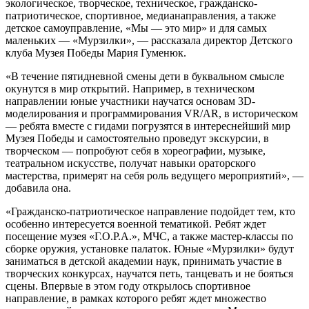
экологическое, творческое, техническое, гражданско-
патриотическое, спортивное, медианаправления, а также
детское самоуправление, «Мы — это мир» и для самых
маленьких — «Мурзилки», — рассказала директор Детского
клуба Музея Победы Мария Гуменюк.
«В течение пятидневной смены дети в буквальном смысле
окунутся в мир открытий. Например, в техническом
направлении юные участники научатся основам 3D-
моделирования и программирования VR/AR, в историческом
— ребята вместе с гидами погрузятся в интереснейший мир
Музея Победы и самостоятельно проведут экскурсии, в
творческом — попробуют себя в хореографии, музыке,
театральном искусстве, получат навыки ораторского
мастерства, примерят на себя роль ведущего мероприятий», —
добавила она.
«Гражданско-патриотическое направление подойдет тем, кто
особенно интересуется военной тематикой. Ребят ждет
посещение музея «Г.О.Р.А.», МЧС, а также мастер-классы по
сборке оружия, установке палаток. Юные «Мурзилки» будут
заниматься в детской академии наук, принимать участие в
творческих конкурсах, научатся петь, танцевать и не бояться
сцены. Впервые в этом году открылось спортивное
направление, в рамках которого ребят ждет множество