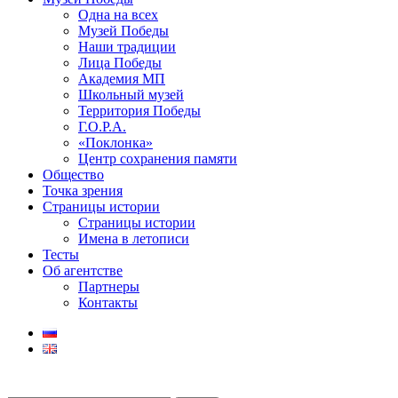
Одна на всех
Музей Победы
Наши традиции
Лица Победы
Академия МП
Школьный музей
Территория Победы
Г.О.Р.А.
«Поклонка»
Центр сохранения памяти
Общество
Точка зрения
Страницы истории
Страницы истории
Имена в летописи
Тесты
Об агентстве
Партнеры
Контакты