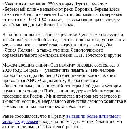
«Участники высадили 250 молодых берез на участке
«Березовый клин» недалеко от реки Воронки. Березы здесь
сажал еще Лев Николаевич Толстой, большая часть деревьев
относится к 1903–1905 годам», - рассказали в пресс-службе
музей-заповедника «Ясная Поляна».
В акции приняли участие сотрудники Департамента лесного
хозяйства Тульской области, Центра защиты леса, управления
Федерального казначейства, сотрудники музея-усадьбы
«Ясная Поляна», а также ученики Яснополянского
образовательного комплекса имени Л. Н. Толстого и другие.
Международная акция «Сад памяти» впервые состоялась в
2020 году. Ее цель — увековечить память 27 млн человек,
погибших в годы Великой Отечественной войны. Акция
проводится АНО «Сад памяти», Всероссийским
общественным движением «Волонтеры Победы» и Фондом
памяти полководцев Победы при поддержке Министерства
просвещения России, Министерства природных ресурсов и
экологии России, Федерального агентства лесного хозяйства в
рамках национального проекта «Экология».
Ранее сообщалось, что в Крыму
высадили более пяти тысяч
молодых деревьев
в ходе акции «Сад памяти». Участниками
акции стали около 150 жителей региона.