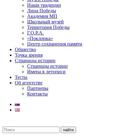
Наши традиции
Лица Победы
Академия МП
Школьный музей
Территория Победы
Г.О.Р.А.
«Поклонка»
Центр сохранения памяти
Общество
Точка зрения
Страницы истории
Страницы истории
Имена в летописи
Тесты
Об агентстве
Партнеры
Контакты