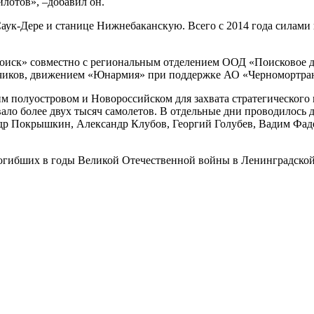
лотов», –добавил он.
Саук-Дере и станице Нижнебаканскую. Всего с 2014 года силами
поиск» совместно с региональным отделением ООД «Поисковое
иков, движением «Юнармия» при поддержке АО «Черномортран
м полуостровом и Новороссийском для захвата стратегического 
вало более двух тысяч самолетов. В отдельные дни проводилось 
ндр Покрышкин, Александр Клубов, Георгий Голубев, Вадим Фад
погибших в годы Великой Отечественной войны в Ленинградской