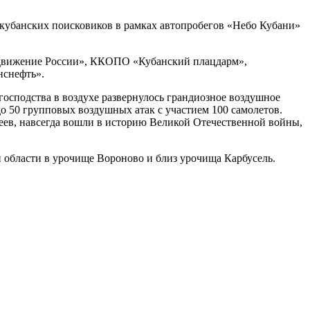
 кубанских поисковиков в рамках автопробегов «Небо Кубани»
 движение России», ККОПО «Кубанский плацдарм»,
снефть».
господства в воздухе развернулось грандиозное воздушное
до 50 групповых воздушных атак с участием 100 самолетов.
еев, навсегда вошли в историю Великой Отечественной войны,
 области в урочище Вороново и близ урочища Карбусель.