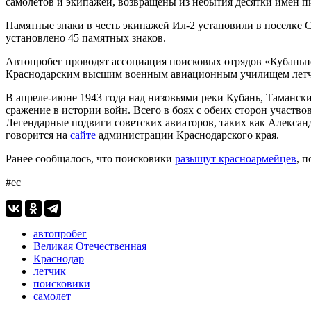
самолетов и экипажей, возвращены из небытия десятки имен пи
Памятные знаки в честь экипажей Ил-2 установили в поселке 
установлено 45 памятных знаков.
Автопробег проводят ассоциация поисковых отрядов «Кубань
Краснодарским высшим военным авиационным училищем летч
В апреле-июне 1943 года над низовьями реки Кубань, Тамански
сражение в истории войн. Всего в боях с обеих сторон участво
Легендарные подвиги советских авиаторов, таких как Алекса
говорится на
сайте
администрации Краснодарского края.
Ранее сообщалось, что поисковики
разыщут красноармейцев
, 
#ес
автопробег
Великая Отечественная
Краснодар
летчик
поисковики
самолет