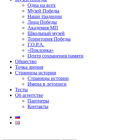
Одна на всех
Музей Победы
Наши традиции
Лица Победы
Академия МП
Школьный музей
Территория Победы
Г.О.Р.А.
«Поклонка»
Центр сохранения памяти
Общество
Точка зрения
Страницы истории
Страницы истории
Имена в летописи
Тесты
Об агентстве
Партнеры
Контакты