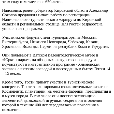
этом году отмечает свое 650-летие.
Напомним, ранее губернатор Кировской области Александр
Соколов предложил начать работу по регистрации
Национального туристического маршрута по Кировской
области и региональной столице. Для гостей разработана
уникальная программа.
Участниками форума стали туроператоры из Москвы,
Екатеринбурга, Нижнего Новгорода, Чебоксар, Казани,
Ярославля, Вологды, Перми, из республик Коми и Удмуртия.
Они побывают в Вятском палеонтологическом музее и
«Юркин парке», на обзорных экскурсиях по городу и
поучаствуют в интерактивной программе «Хлыновская
застава» с вятским воеводой и воссозданным бытом Вятки 14
– 15 веков.
Кроме того, гости примут участие в Туристическом
конгрессе. Также запланированы ознакомительные визиты в
Космоцентр, планетарий, на местные фабрики, предприятия и
в музеи города. В том числе они посетят экспозицию
знаменитой дымковской игрушки, секреты изготовления
которой в течение 400 лет передавалась из поколения в
поколение.