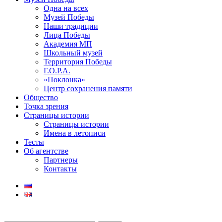
Одна на всех
Музей Победы
Наши традиции
Лица Победы
Академия МП
Школьный музей
Территория Победы
Г.О.Р.А.
«Поклонка»
Центр сохранения памяти
Общество
Точка зрения
Страницы истории
Страницы истории
Имена в летописи
Тесты
Об агентстве
Партнеры
Контакты