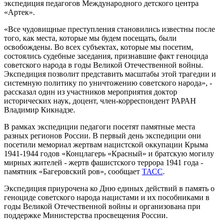
экспедиция педагогов Международного детского центра
«Артек».
«Все чудовищные преступления становились известны после
того, как места, которые мы будем посещать, были
освобождены. Во всех субъектах, которые мы посетим,
состоялись судебные заседания, признавшие факт геноцида
советского народа в годы Великой Отечественной войны.
Экспедиция позволит представить масштабы этой трагедии и
системную политику по уничтожению советского народа», -
рассказал один из участников мероприятия доктор
исторических наук, доцент, член-корреспондент РАРАН
Владимир Кикнадзе.
В рамках экспедиции педагоги посетят памятные места
разных регионов России. В первый день экспедиции они
посетили мемориал жертвам нацистской оккупации Крыма
1941-1944 годов «Концлагерь «Красный» и братскую могилу
мирных жителей - жертв фашистского террора 1941 года -
памятник «Багеровский ров», сообщает
ТАСС
.
Экспедиция приурочена ко Дню единых действий в память о
геноциде советского народа нацистами и их пособниками в
годы Великой Отечественной войны и организована при
поддержке Министерства просвещения России.