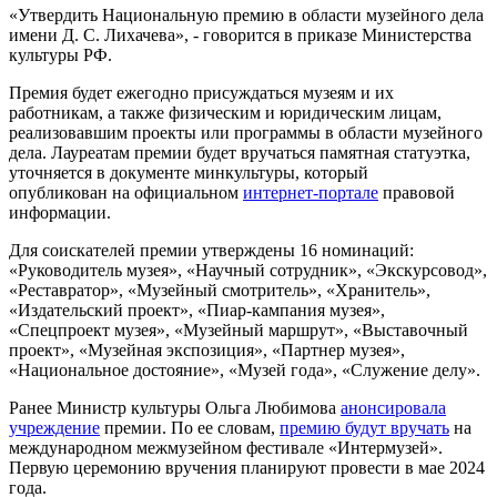
«Утвердить Национальную премию в области музейного дела
имени Д. С. Лихачева», - говорится в приказе Министерства
культуры РФ.
Премия будет ежегодно присуждаться музеям и их
работникам, а также физическим и юридическим лицам,
реализовавшим проекты или программы в области музейного
дела. Лауреатам премии будет вручаться памятная статуэтка,
уточняется в документе минкультуры, который
опубликован на официальном
интернет-портале
правовой
информации.
Для соискателей премии утверждены 16 номинаций:
«Руководитель музея», «Научный сотрудник», «Экскурсовод»,
«Реставратор», «Музейный смотритель», «Хранитель»,
«Издательский проект», «Пиар-кампания музея»,
«Спецпроект музея», «Музейный маршрут», «Выставочный
проект», «Музейная экспозиция», «Партнер музея»,
«Национальное достояние», «Музей года», «Служение делу».
Ранее Министр культуры Ольга Любимова
анонсировала
учреждение
премии. По ее словам,
премию будут вручать
на
международном межмузейном фестивале «Интермузей».
Первую церемонию вручения планируют провести в мае 2024
года.