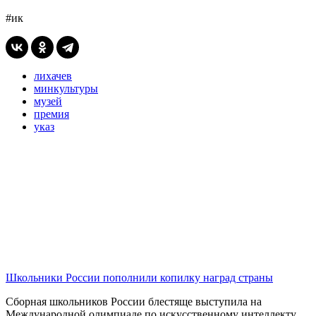
#ик
лихачев
минкультуры
музей
премия
указ
Школьники России пополнили копилку наград страны
Сборная школьников России блестяще выступила на
Международной олимпиаде по искусственному интеллекту