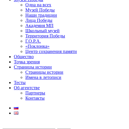
Одна на всех
Музей Победы
Наши традиции
Лица Победы
Академия МП
Школьный музей
Территория Победы
Г.О.Р.А.
«Поклонка»
Центр сохранения памяти
Общество
Точка зрения
Страницы истории
Страницы истории
Имена в летописи
Тесты
Об агентстве
Партнеры
Контакты